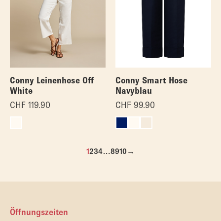
Conny Leinenhose Off
Conny Smart Hose
White
Navyblau
CHF
119.90
CHF
99.90
1
2
3
4
…
8
9
10
→
Öffnungszeiten