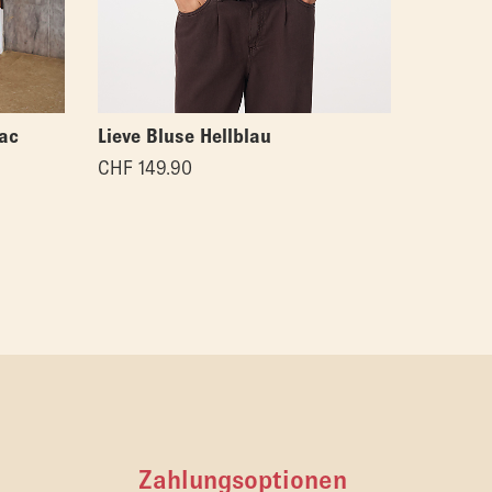
ac
Lieve Bluse Hellblau
Lieve B
CHF
149.90
CHF
149
Zahlungsoptionen