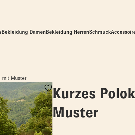
s
Bekleidung Damen
Bekleidung Herren
Schmuck
Accessoir
d mit Muster
Kurzes Polok
Muster