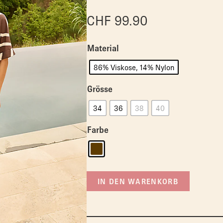
CHF
99.90
Material
86% Viskose, 14% Nylon
Grösse
34
36
38
40
Farbe
IN DEN WARENKORB