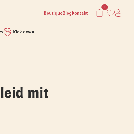
0
Boutique
Blog
Kontakt
es
Kick down
leid mit