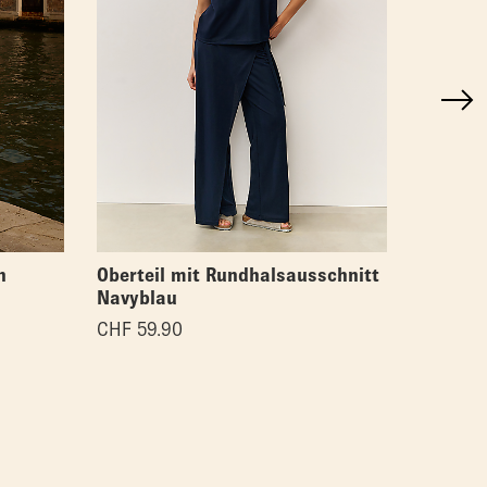
n
Oberteil mit Rundhalsausschnitt
Asymmet
Navyblau
CHF
59.
CHF
59.90