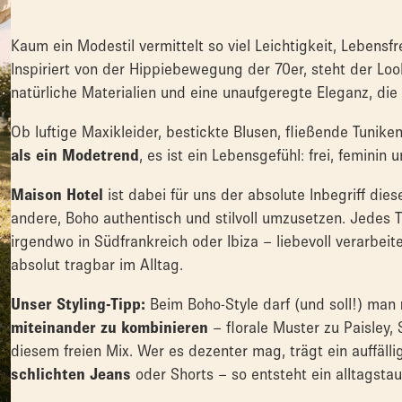
Kaum ein Modestil vermittelt so viel Leichtigkeit, Leben
Inspiriert von der Hippiebewegung der 70er, steht der Look
natürliche Materialien und eine unaufgeregte Eleganz, die 
Ob luftige Maxikleider, bestickte Blusen, fließende Tunik
als ein Modetrend
, es ist ein Lebensgefühl: frei, feminin
Maison Hotel
ist dabei für uns der absolute Inbegriff die
andere, Boho authentisch und stilvoll umzusetzen. Jedes T
irgendwo in Südfrankreich oder Ibiza – liebevoll verarbeit
absolut tragbar im Alltag.
Unser Styling-Tipp:
Beim Boho-Style darf (und soll!) man
miteinander zu kombinieren
– florale Muster zu Paisley, 
diesem freien Mix. Wer es dezenter mag, trägt ein auffälli
schlichten Jeans
oder Shorts – so entsteht ein alltagsta