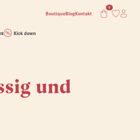
0
Boutique
Blog
Kontakt
es
Kick down
ssig und