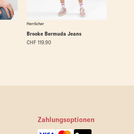
Herrlicher
Herrlicher
Brooke Bermuda Jeans
Remigia
CHF
119.90
CHF
129
Zahlungsoptionen