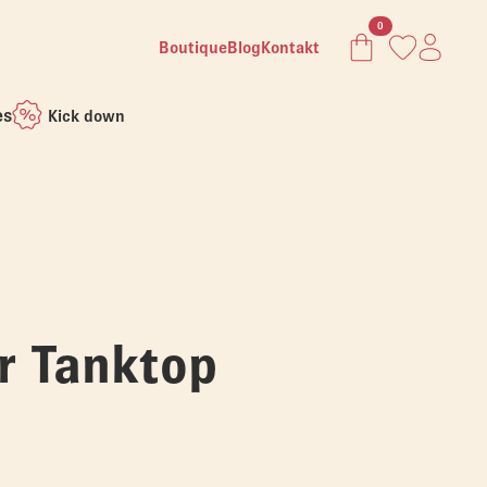
0
Boutique
Blog
Kontakt
es
Kick down
er Tanktop