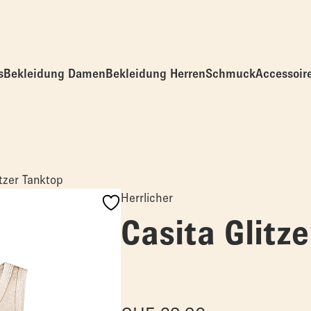
s
Bekleidung Damen
Bekleidung Herren
Schmuck
Accessoir
itzer Tanktop
Herrlicher
Casita Glitz