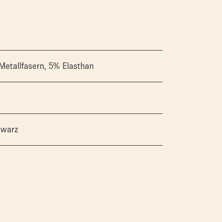
etallfasern, 5% Elasthan
hwarz