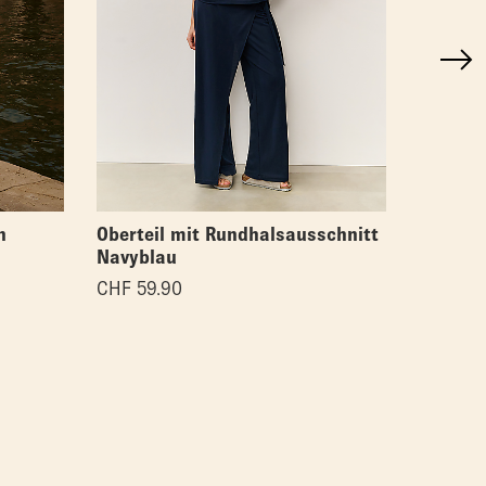
n
Oberteil mit Rundhalsausschnitt
Asymmet
Navyblau
CHF
59.
CHF
59.90