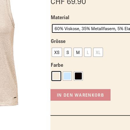
CHF
69.90
Material
60% Viskose, 35% Metallfasern, 5% El
Grösse
XS
S
M
L
XL
Farbe
IN DEN WARENKORB