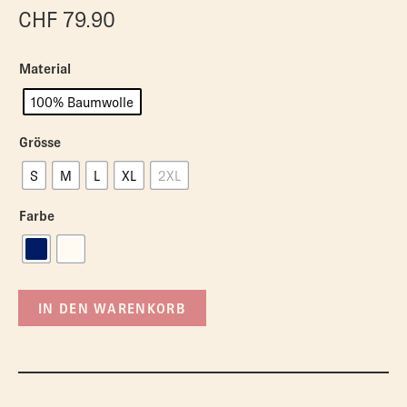
CHF
79.90
Material
100% Baumwolle
Grösse
S
M
L
XL
2XL
Farbe
IN DEN WARENKORB