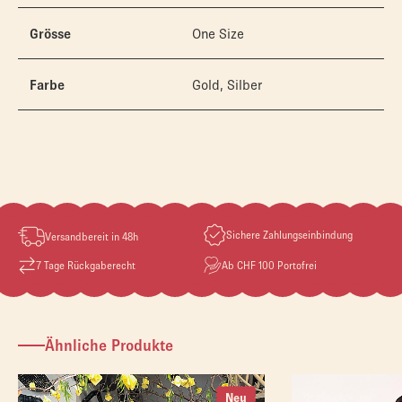
Grösse
One Size
Farbe
Gold, Silber
Sichere Zahlungseinbindung
Versandbereit in 48h
7 Tage Rückgaberecht
Ab CHF 100 Portofrei
Ähnliche Produkte
Neu