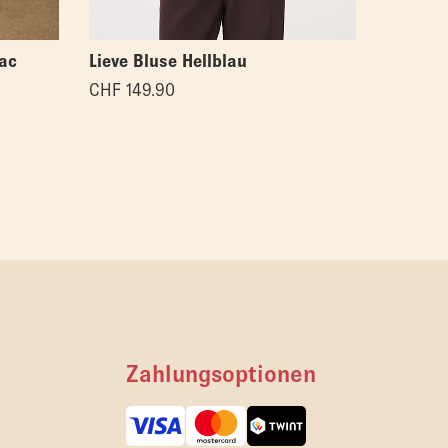
ac
Lieve Bluse Hellblau
Lieve B
CHF
149.90
CHF
149
Zahlungsoptionen