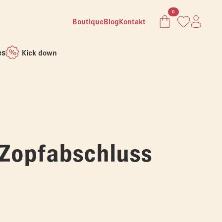
0
Boutique
Blog
Kontakt
es
Kick down
 Zopfabschluss