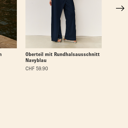
n
Oberteil mit Rundhalsausschnitt
Asymmet
Navyblau
CHF
59.
CHF
59.90