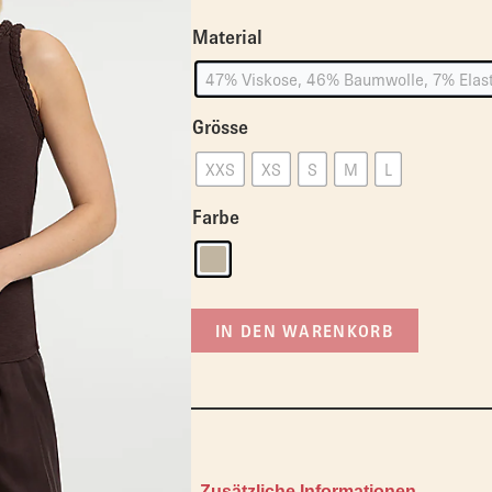
Material
47% Viskose, 46% Baumwolle, 7% Elas
Grösse
XXS
XS
S
M
L
Farbe
IN DEN WARENKORB
Zusätzliche Informationen