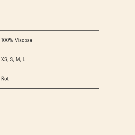
100% Viscose
XS, S, M, L
Rot