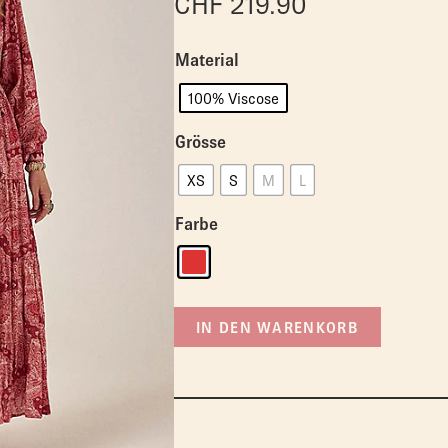
CHF
219.90
Material
100% Viscose
Grösse
XS
S
M
L
Farbe
IN DEN WARENKORB