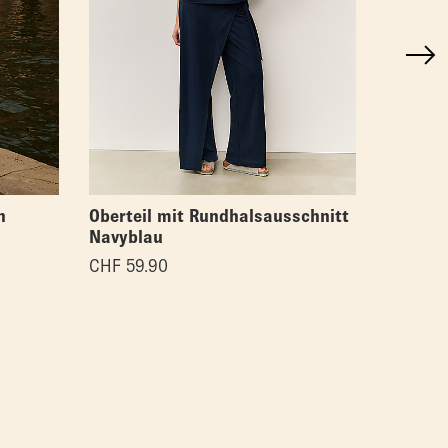
n
Oberteil mit Rundhalsausschnitt
Asymmet
Navyblau
CHF
59.
CHF
59.90