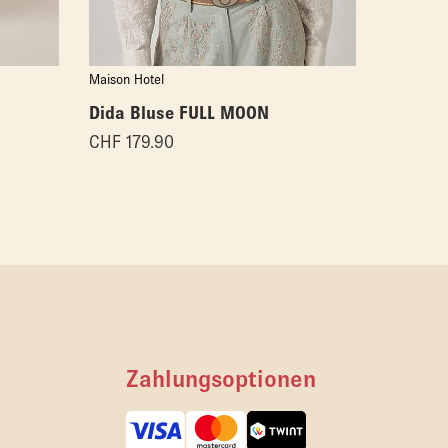
Maison Hotel
Maison Ho
Dida Bluse FULL MOON
Bluse M
CHF
179.90
CHF
159
Zahlungsoptionen