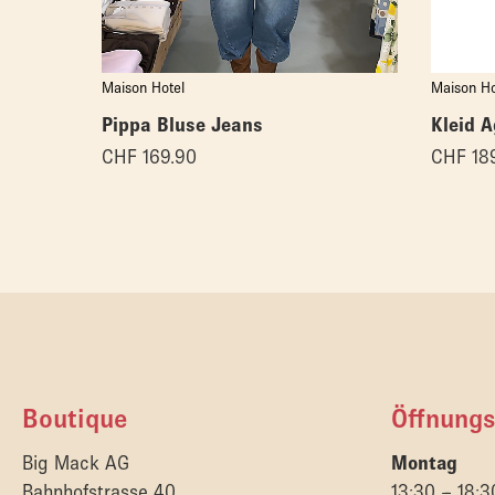
Maison Hotel
Maison Ho
Pippa Bluse Jeans
Kleid 
CHF
169.90
CHF
18
Boutique
Öffnungs
Big Mack AG
Montag
Bahnhofstrasse 40
13:30 – 18:3