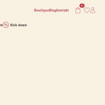
0
Boutique
Blog
Kontakt
es
Kick down