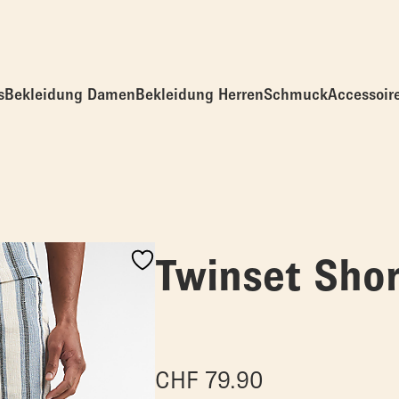
s
Bekleidung Damen
Bekleidung Herren
Schmuck
Accessoir
Twinset Sho
CHF
79.90