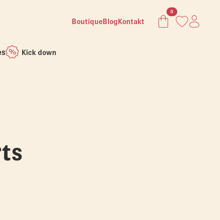
0
Boutique
Blog
Kontakt
es
Kick down
rts