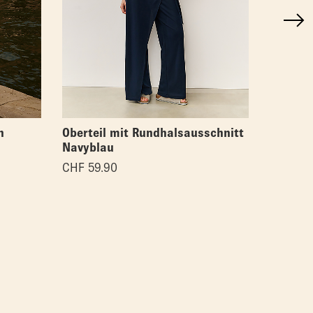
n
Oberteil mit Rundhalsausschnitt
Asymmet
Navyblau
CHF
59.
CHF
59.90