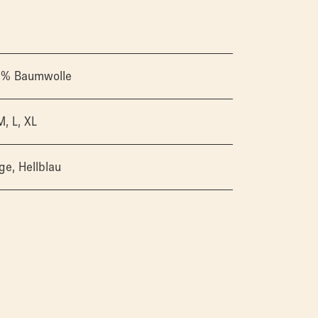
0% Baumwolle
M, L, XL
ge, Hellblau