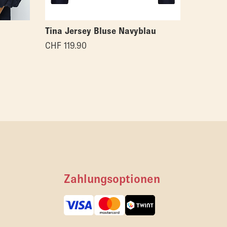
Tina Jersey Bluse Navyblau
Tina Je
CHF
119.90
CHF
119
Zahlungsoptionen