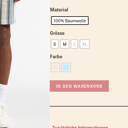
Material
100% Baumwolle
Grösse
S
M
L
XL
Farbe
IN DEN WARENKORB
Zusätzliche Informationen